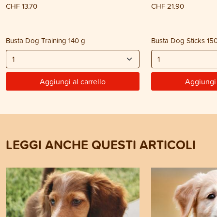
CHF 13.70
CHF 21.90
Busta Dog Training 140 g
Busta Dog Sticks 15
Aggiungi al carrello
Aggiungi 
LEGGI ANCHE QUESTI ARTICOLI