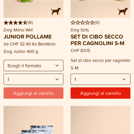
(
6
)
(
0
)
Dog Menu Wet
Dog Sets
JUNIOR POLLAME
SET DI CIBO SECCO
PER CAGNOLINI S-M
da
CHF 32.40
6x Barattolo
CHF 83.15
Dog Junior 400 g
Set di cibo secco per cagnolini
S-M
Aggiungi al carrello
Aggiungi al carrello