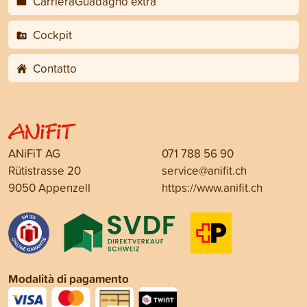
CarrieraGuadagno extra
Cockpit
Contatto
ANiFiT AG
071 788 56 90
Rütistrasse 20
service@anifit.ch
9050 Appenzell
https://www.anifit.ch
Modalità di pagamento