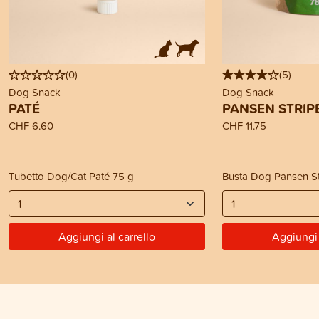
(
0
)
(
5
)
Dog Snack
Dog Snack
PATÉ
PANSEN STRIP
CHF 6.60
CHF 11.75
Tubetto Dog/Cat Paté 75 g
Busta Dog Pansen St
Aggiungi al carrello
Aggiungi 