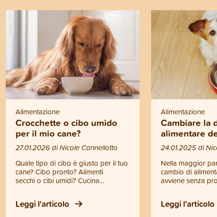
Alimentazione
Alimentazione
Crocchette o cibo umido
Cambiare la d
per il mio cane?
alimentare d
27.01.2026 di Nicole Cannellotto
24.01.2025 di Nic
Quale tipo di cibo è giusto per il tuo
Nella maggior part
cane? Cibo pronto? Alimenti
cambio di aliment
secchi o cibi umidi? Cucina
avviene senza prob
casalinga? Dieta BARF? La
sono alcune cose
decisione è in parte una questione
per rendere la tran
Leggi l'articolo
Leggi l'articolo
di gusto. Fondamentalmente, con
piacevole possibil
tutte le varianti di alimentazione è
a quattro zampe. 