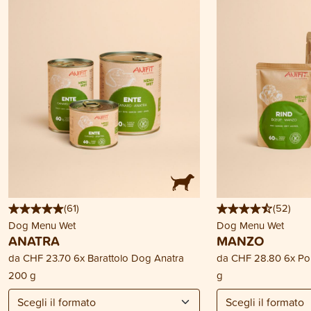
(
61
)
(
52
)
Dog Menu Wet
Dog Menu Wet
ANATRA
MANZO
da
CHF 23.70
6x Barattolo Dog Anatra
da
CHF 28.80
6x P
200 g
g