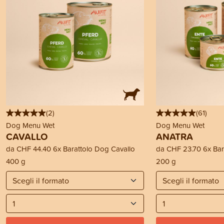
(
2
)
(
61
)
Dog Menu Wet
Dog Menu Wet
CAVALLO
ANATRA
da
CHF 44.40
6x Barattolo Dog Cavallo
da
CHF 23.70
6x Bar
400 g
200 g