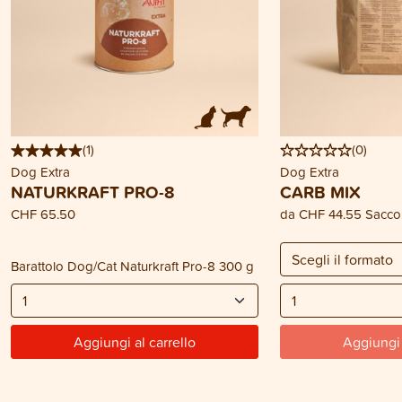
(
1
)
(
0
)
Dog Extra
Dog Extra
NATURKRAFT PRO-8
CARB MIX
CHF 65.50
da
CHF 44.55
Sacco
Barattolo Dog/Cat Naturkraft Pro-8 300 g
Aggiungi al carrello
Aggiungi 