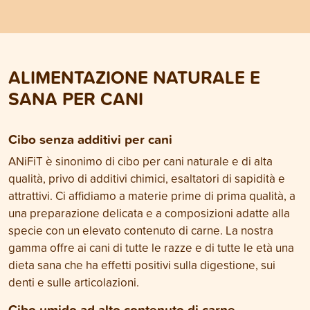
possibile una nutrizione sana.
consigli e informa
Tuttavia ci sono differenze
questo articolo de
importanti che dovresti conoscere.
Qui scoprirai cosa conta per nutrire
correttamente il tuo cane.
ALIMENTAZIONE NATURALE E
SANA PER CANI
Cibo senza additivi per cani
ANiFiT è sinonimo di cibo per cani naturale e di alta
qualità, privo di additivi chimici, esaltatori di sapidità e
attrattivi. Ci affidiamo a materie prime di prima qualità, a
una preparazione delicata e a composizioni adatte alla
specie con un elevato contenuto di carne. La nostra
gamma offre ai cani di tutte le razze e di tutte le età una
dieta sana che ha effetti positivi sulla digestione, sui
denti e sulle articolazioni.
Cibo umido ad alto contenuto di carne