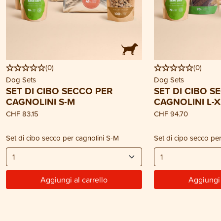
(
0
)
(
0
)
Dog Sets
Dog Sets
SET DI CIBO SECCO PER
SET DI CIBO S
CAGNOLINI S-M
CAGNOLINI L-
CHF 83.15
CHF 94.70
Set di cibo secco per cagnolini S-M
Set di cipo secco pe
Aggiungi al carrello
Aggiungi 