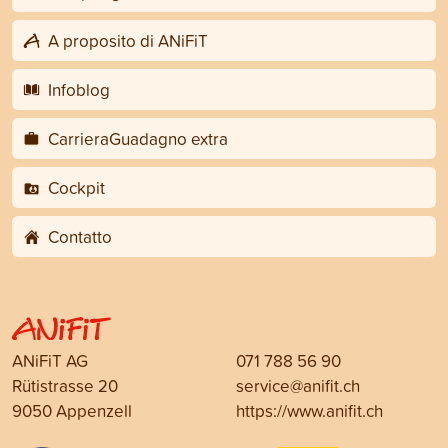
A proposito di ANiFiT
Infoblog
CarrieraGuadagno extra
Cockpit
Contatto
ANiFiT AG
071 788 56 90
Rütistrasse 20
service@anifit.ch
9050 Appenzell
https://www.anifit.ch