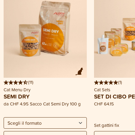
(
11
)
(
1
)
Cat Menu Dry
Cat Sets
SEMI DRY
SET DI CIBO P
da
CHF 4.95
Sacco Cat Semi Dry 100 g
CHF 64.15
Set gattini fix