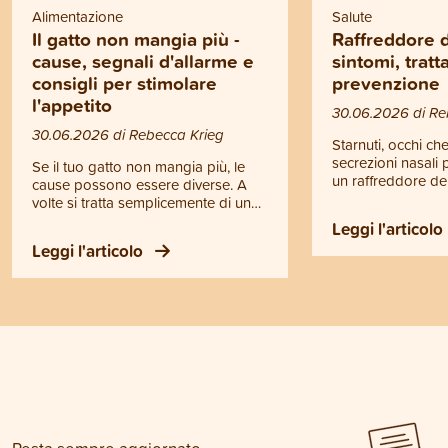
Alimentazione
Salute
Il gatto non mangia più -
Raffreddore d
cause, segnali d'allarme e
sintomi, trat
consigli per stimolare
prevenzione
l'appetito
30.06.2026 di Re
30.06.2026 di Rebecca Krieg
Starnuti, occhi ch
secrezioni nasali
Se il tuo gatto non mangia più, le
un raffreddore del
cause possono essere diverse. A
tratta però di un 
volte si tratta semplicemente di un
raffreddore, bensì
comportamento passeggero, altre
Leggi l'articolo
contagiosa delle v
volte invece la perdita di appetito
Leggi l'articolo
superiori. Il raffr
può essere il segnale di un
può diventare per
problema di salute. Ma quando
soprattutto per i ga
bastano alcuni semplici
anziani e gli animal
accorgimenti per stimolare l'appetito
caso di febbre, se
e quando è invece il caso di
difficoltà respirato
rivolgersi al veterinario? In questo
appetito o forte s
articolo trovi le risposte a queste
gatto dovrebbe es
domande.
veterinario.